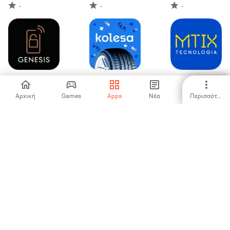
-
-
-
Genesis Digital
Kolesa.kz — авто
MTix Consulta
Key
объявления
Veicular
Αρχική
Games
Apps
Νέα
Περισσότερα
-
-
-
Auto.cz
TVS Connect
Dr. Prius / Dr.
Hybrid
-
5
-