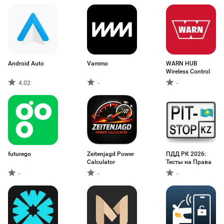
Android Auto
Vammo
WARN HUB
Wireless Control
4.02
-
-
futurego
Zeitenjagd Power
ПДД РК 2026:
Calculator
Тесты на Права
-
-
-