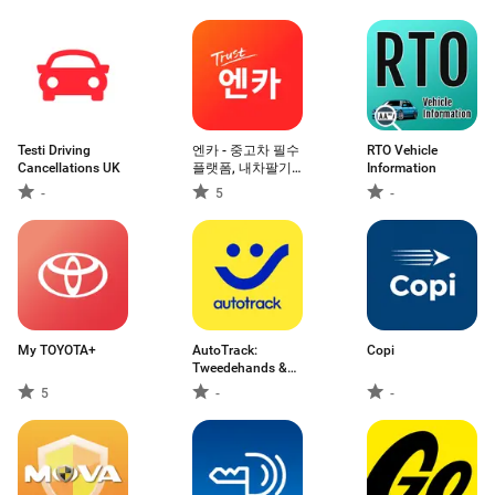
Testi Driving
엔카 - 중고차 필수
RTO Vehicle
Cancellations UK
플랫폼, 내차팔기,
Information
내차시세
-
5
-
My TOYOTA+
AutoTrack:
Copi
Tweedehands &
Nieuw
5
-
-