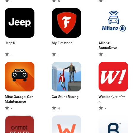
-
5
-
Jeep®
My Firestone
Allianz
BonusDrive
-
-
-
Mine Garage: Car
Car Stunt Racing
Webike ウェビッ
Maintenance
ク
-
4
-