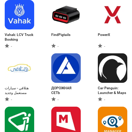
Vahak: LCV Truck
FindPigtails
PowerX
Booking
-
-
-
هتلاقي - سيارات
ДОРОЖНАЯ
Car Penguin:
СЕТЬ
Launcher & Maps
-
-
-