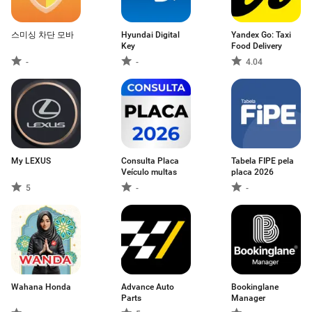
스미싱 차단 모바
Hyundai Digital
Yandex Go: Taxi
Key
Food Delivery
-
-
4.04
My LEXUS
Consulta Placa
Tabela FIPE pela
Veículo multas
placa 2026
5
-
-
Wahana Honda
Advance Auto
Bookinglane
Parts
Manager