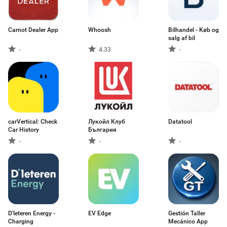
Carnot Dealer App
Whoosh
Bilhandel - Køb og
salg af bil
-
4.33
-
carVertical: Check
Лукойл Клуб
Datatool
Car History
България
-
-
-
D'Ieteren Energy -
EV Edge
Gestión Taller
Charging
Mecánico App