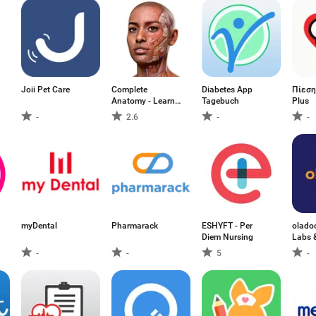
Joii Pet Care
Complete
Diabetes App
Πίεση
Anatomy - Learn
Tagebuch
Plus
in 3D
-
2.6
-
-
myDental
Pharmarack
ESHYFT - Per
oladoc
Diem Nursing
Labs 
-
-
5
-