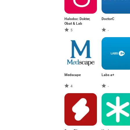
Halodoc: Dokter,
DoctorC
Obat & Lab
5
-
Medscape
Labs a+
4
-