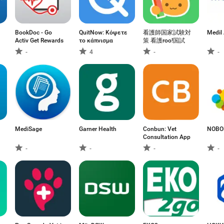
BookDoc - Go
QuitNow: Κόψετε
看護師国家試験対
Medil 
Activ Get Rewards
το κάπνισμα
策 看護roo!国試
-
4
-
-
MediSage
Garner Health
Conbun: Vet
NOBO
Consultation App
-
-
-
-