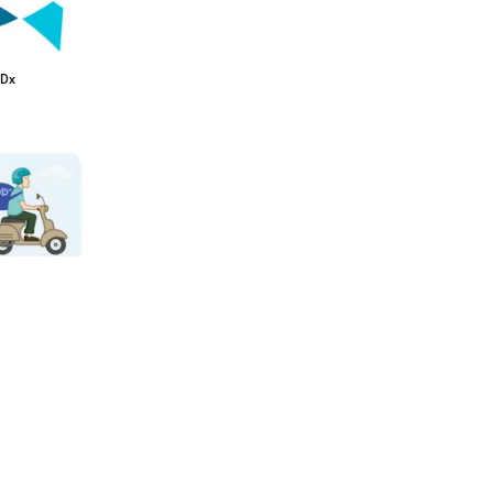
lDx
o