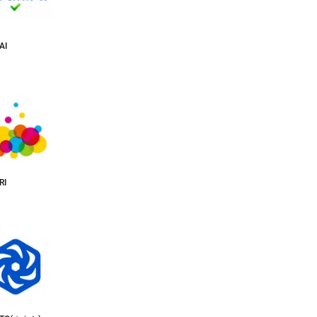
AI
RI