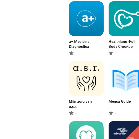
a+ Medicina
Healthians -Full
Diagnóstica
Body Checkup
-
-
Mijn zorg van
Mensa Guide
a.s.r.
-
-