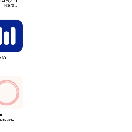
TO(ホクト)-
向け臨床支援
リ
MNY
g -
aceptive