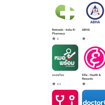
Netmeds - India Ki
ABHA
Pharmacy
5
-
หมอพร้อม
Elfie - Health &
Rewards
4.5
-