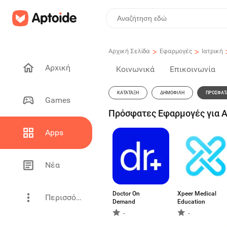
>
>
Αρχική Σελίδα
Εφαρμογές
Ιατρική
Αρχική
Κοινωνικά
Επικοινωνία
ΚΑΤΆΤΑΞΗ
ΔΗΜΟΦΙΛΉ
ΠΡΌΣΦΑΤ
Games
Πρόσφατες Εφαρμογές για An
Apps
Νέα
Doctor On
Xpeer Medical
Περισσότερα
Demand
Education
-
-