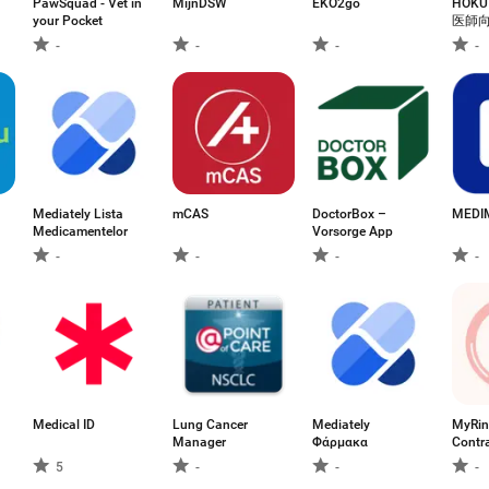
PawSquad - Vet in
MijnDSW
EKO2go
HOKU
your Pocket
医師
アプ
-
-
-
-
Mediately Lista
mCAS
DoctorBox –
MEDI
Medicamentelor
Vorsorge App
-
-
-
-
Medical ID
Lung Cancer
Mediately
MyRin
Manager
Φάρμακα
Contr
Ring
5
-
-
-