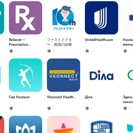
RxSaver –
ファストドクタ
UnitedHealthcare
Hautar
Prescription
ー：救急の診療
derma
Coupons
-
-
-
-
Cep Hastane
Vkonnect Health
Діла
Здесь
заказ
-
-
-
-