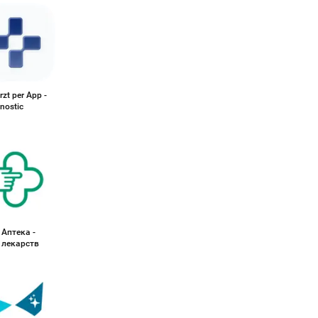
zt per App -
nostic
 Аптека -
 лекарств