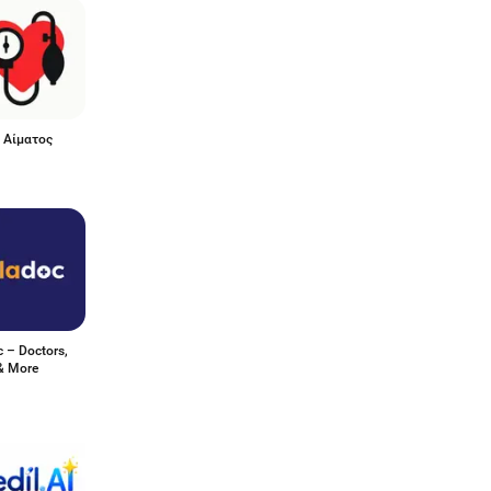
 Αίματος
 – Doctors,
& More