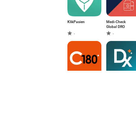
KlikPasien
Medi-Check
Global DRO
-
-
Chemist180 –
Dx by Docquity
Healthcare app
-
5