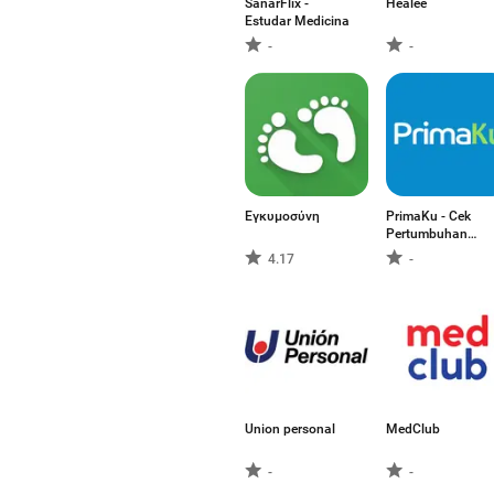
SanarFlix -
Healee
Estudar Medicina
-
-
Εγκυμοσύνη
PrimaKu - Cek
Pertumbuhan
Anak
4.17
-
Union personal
MedClub
-
-