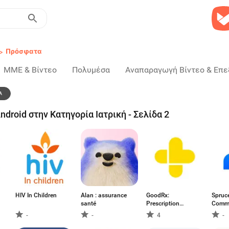
>
Πρόσφατα
ΜΜΕ & Βίντεο
Πολυμέσα
Αναπαραγωγή Βίντεο & Επε
Α
droid στην Κατηγορία Ιατρική - Σελίδα 2
HIV In Children
Alan : assurance
GoodRx:
Spruc
santé
Prescription
Commu
Coupons
-
-
4
-