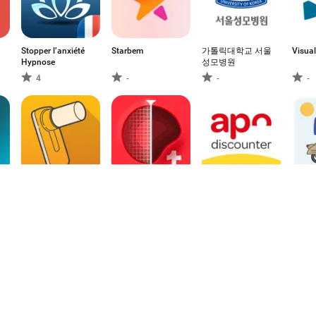
Stopper l’anxiété
Starbem
가톨릭대학교 서울
Visua
Hypnose
성모병원
4
-
-
-
MIR SPIROBANK
imitoWound -
E-Rezept App
Phleb
Digital Woundcare
apodiscounter
-
-
-
-