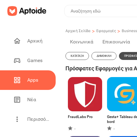
>
>
Αρχική Σελίδα
Εφαρμογές
Business
Αρχική
Κοινωνικά
Επικοινωνία
ΚΑΤΆΤΑΞΗ
ΔΗΜΟΦΙΛΉ
ΠΡΌΣΦΑΤ
Games
Πρόσφατες Εφαρμογές για An
Apps
Νέα
FraudLabs Pro
Gesta+ Tableau d
Περισσότερα
bord
-
-