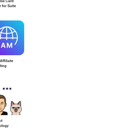
ess Card
 for Suite
Affiliate
ting
ct
ology