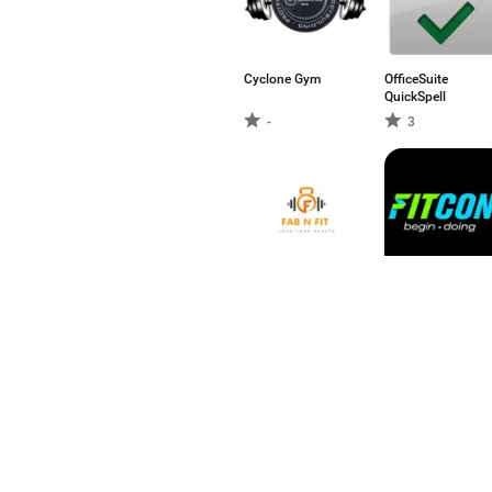
Cyclone Gym
OfficeSuite
QuickSpell
-
3
FabnFit Studio
Fitcon Gym
-
-