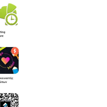
tting
are
σκευαστής
τύπων