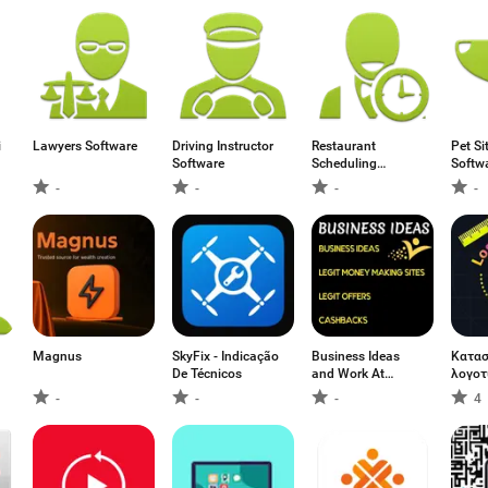
i
Lawyers Software
Driving Instructor
Restaurant
Pet Si
Software
Scheduling
Softw
Software
-
-
-
-
Magnus
SkyFix - Indicação
Business Ideas
Κατα
De Técnicos
and Work At
λογο
Home Tips
-
-
-
4