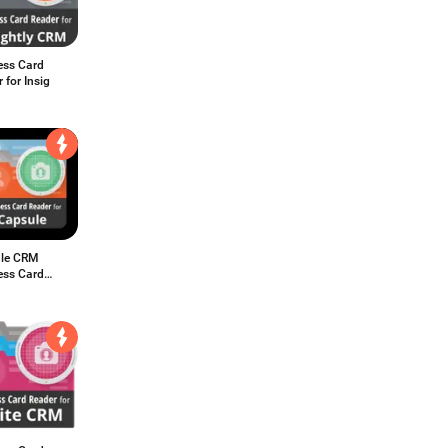
ess Card
 for Insig
le CRM
ess Card