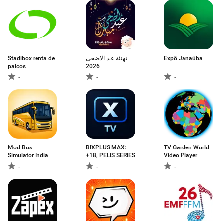
Stadibox renta de
تهنئة عيد الاضحى
Expô Janaúba
palcos
2026
-
-
-
Mod Bus
BIXPLUS MAX:
TV Garden World
Simulator India
+18, PELIS SERIES
Video Player
-
-
-