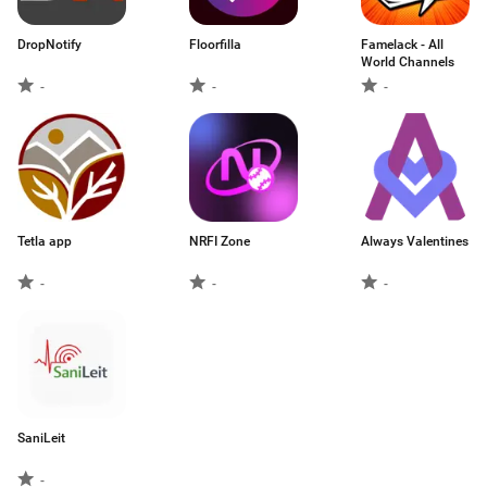
DropNotify
Floorfilla
Famelack - All
World Channels
-
-
-
Tetla app
NRFI Zone
Always Valentines
-
-
-
SaniLeit
-