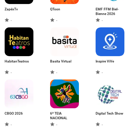
ZapéxTv
QToon
EMF FFM Biel-
Bienne 2026
-
-
-
HabitanTeatros
Basita Virtual
Inspire ViVe
-
-
-
CBGO 2026
6ª TEIA
Digital Tech Show
NACIONAL
-
-
-