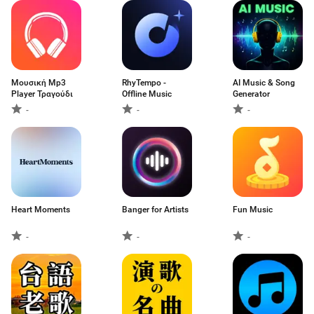
Μουσική Mp3
RhyTempo -
AI Music & Song
Player Τραγούδι
Offline Music
Generator
-
-
-
Heart Moments
Banger for Artists
Fun Music
-
-
-