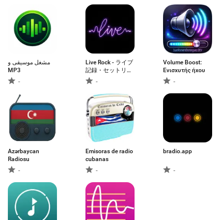
مشغل موسيقى و
Live Rock - ライブ
Volume Boost:
MP3
記録・セットリス
Ενισχυτής ήχου
ト管理
-
-
-
Azərbaycan
Emisoras de radio
bradio.app
Radiosu
cubanas
-
-
-