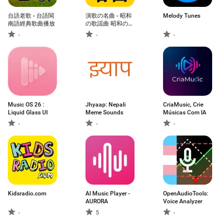
台語老歌 - 台語閩
演歌の名曲 - 昭和
Melody Tunes
南語經典歌曲播放
の歌謡曲 昭和の名
曲 懐メロ
-
-
-
Music OS 26 :
Jhyaap: Nepali
CriaMusic, Crie
Liquid Glass UI
Meme Sounds
Músicas Com IA
-
-
-
Kidsradio.com
AI Music Player -
OpenAudioTools:
AURORA
Voice Analyzer
-
5
-