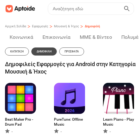
>
>
>
Αρχική Σελίδα
Εφαρμογές
Μουσική & Ήχος
Δημοφιλή
Κοινωνικά
Επικοινωνία
ΜΜΕ & Βίντεο
Πολυμέ
ΚΑΤΆΤΑΞΗ
ΔΗΜΟΦΙΛΉ
ΠΡΌΣΦΑΤΑ
Δημοφιλείς Εφαρμογές για Android στην Κατηγορία
Μουσική & Ήχος
Beat Maker Pro -
PureTune: Offline
Learn Piano - Play
Drum Pad
Music
Music
-
-
-