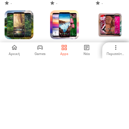
-
-
-
Jungle Wallpaper
Beautiful
Girly Wallpaper
Wallpaper
Αρχική
Games
Apps
Νέα
Περισσότερα
-
-
-
Cheetah
Lion Wallpaper
Black Wallpaper
Wallpaper
-
-
-