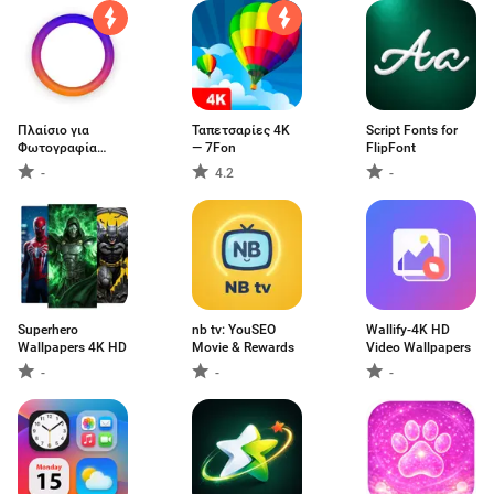
Πλαίσιο για
Ταπετσαρίες 4K
Script Fonts for
Φωτογραφία
— 7Fon
FlipFont
Προφίλ
-
4.2
-
Superhero
nb tv: YouSEO
Wallify-4K HD
Wallpapers 4K HD
Movie & Rewards
Video Wallpapers
-
-
-