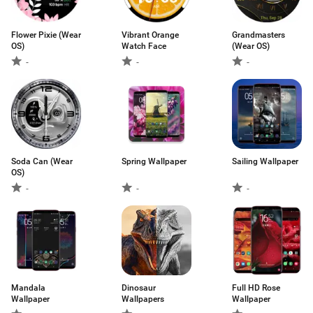
Flower Pixie (Wear
Vibrant Orange
Grandmasters
OS)
Watch Face
(Wear OS)
-
-
-
Soda Can (Wear
Spring Wallpaper
Sailing Wallpaper
OS)
-
-
-
Mandala
Dinosaur
Full HD Rose
Wallpaper
Wallpapers
Wallpaper