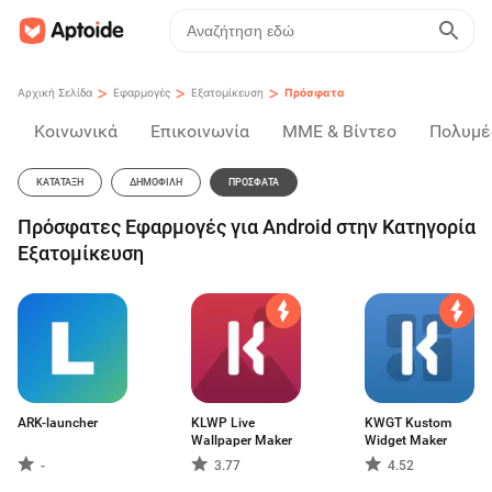
>
>
>
Αρχική Σελίδα
Εφαρμογές
Εξατομίκευση
Πρόσφατα
Κοινωνικά
Επικοινωνία
ΜΜΕ & Βίντεο
Πολυμέ
ΚΑΤΆΤΑΞΗ
ΔΗΜΟΦΙΛΉ
ΠΡΌΣΦΑΤΑ
Πρόσφατες Εφαρμογές για Android στην Κατηγορία
Εξατομίκευση
ARK-launcher
KLWP Live
KWGT Kustom
Wallpaper Maker
Widget Maker
-
3.77
4.52