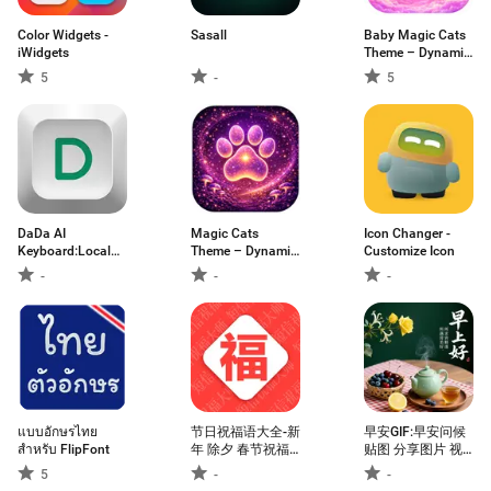
Color Widgets -
Sasall
Baby Magic Cats
iWidgets
Theme – Dynamic
Wallpaper
5
-
5
DaDa AI
Magic Cats
Icon Changer -
Keyboard:Local
Theme – Dynamic
Customize Icon
Typing
Wallpapers
-
-
-
แบบอักษรไทย
节日祝福语大全-新
早安GIF:早安问候
สำหรับ FlipFont
年 除夕 春节祝福
贴图 分享图片 视
语 问候语 短信祝
频壁纸
5
-
-
福语