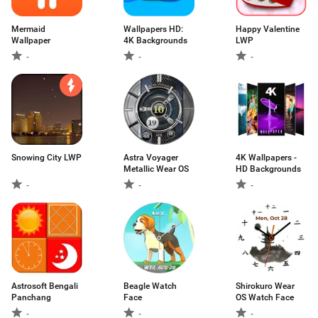
Mermaid
Wallpapers HD:
Happy Valentine
Wallpaper
4K Backgrounds
LWP
-
-
-
Snowing City LWP
Astra Voyager
4K Wallpapers -
Metallic Wear OS
HD Backgrounds
-
-
-
Astrosoft Bengali
Beagle Watch
Shirokuro Wear
Panchang
Face
OS Watch Face
-
-
-