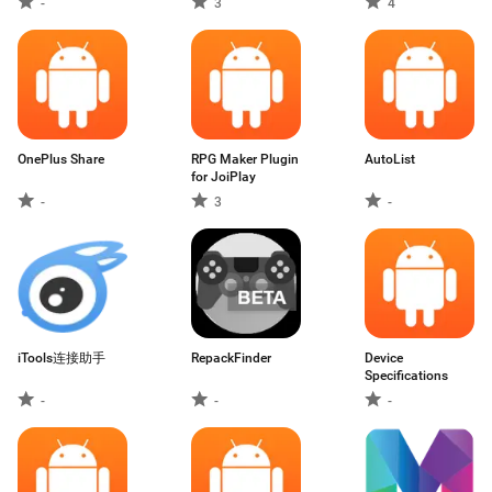
-
3
4
OnePlus Share
RPG Maker Plugin
AutoList
for JoiPlay
-
3
-
iTools连接助手
RepackFinder
Device
Specifications
-
-
-