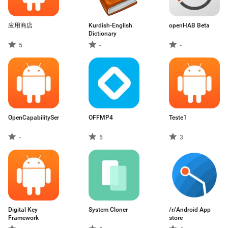
应用商店
Kurdish-English
openHAB Beta
Dictionary
5
-
-
OpenCapabilityService
OFFMP4
Teste1
-
5
3
Digital Key
System Cloner
/r/Android App
Framework
store