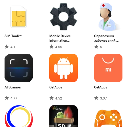
SIM Toolkit
Mobile Device
Справочник
Information
заболеваний.
Provider
Просто
4.1
4.55
5
AI Scanner
GetApps
GetApps
4.77
4.52
3.97