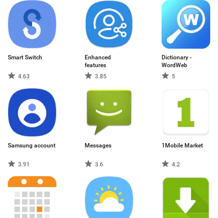
Smart Switch
Enhanced
Dictionary -
features
WordWeb
4.63
3.85
5
Samsung account
Messages
1Mobile Market
3.91
3.6
4.2