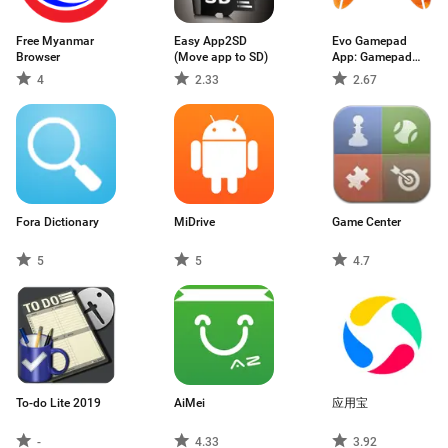
Free Myanmar
Easy App2SD
Evo Gamepad
Browser
(Move app to SD)
App: Gamepad
Games
4
2.33
2.67
Fora Dictionary
MiDrive
Game Center
5
5
4.7
To-do Lite 2019
AiMei
应用宝
-
4.33
3.92