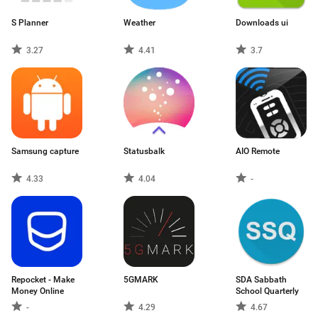
S Planner
Weather
Downloads ui
3.27
4.41
3.7
Samsung capture
Statusbalk
AIO Remote
4.33
4.04
-
Repocket - Make
5GMARK
SDA Sabbath
Money Online
School Quarterly
-
4.29
4.67