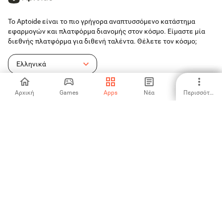
Το Aptoide είναι το πιο γρήγορα αναπτυσσόμενο κατάστημα
εφαρμογών και πλατφόρμα διανομής στον κόσμο. Είμαστε μία
διεθνής πλατφόρμα για διθενή ταλέντα. Θέλετε τον κόσμο;
Ελληνικά
Αρχική
Games
Apps
Νέα
Περισσότερα
Store Εφαρμογών Aptoide
Aptoide S.A
Aptoide S.A Products