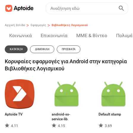
>
>
Αρχική Σελίδα
Εφαρμογές
Βιβλιοθήκες Λογισμικού
Κοινωνικά
Επικοινωνία
ΜΜΕ & Βίντεο
Πολυμέ
ΚΑΤΆΤΑΞΗ
ΔΗΜΟΦΙΛΉ
ΠΡΌΣΦΑΤΑ
Κορυφαίες εφαρμογές για Android στην κατηγορία
Βιβλιοθήκες Λογισμικού
Aptoide TV
android-ss-
Default stamp
service-lib
4.11
4.15
3.69