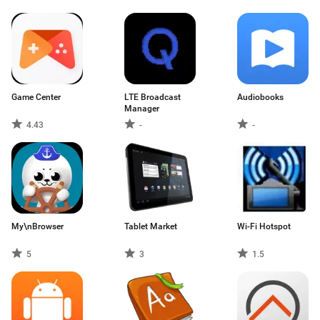
Game Center
LTE Broadcast
Audiobooks
Manager
4.43
-
-
My\nBrowser
Tablet Market
Wi-Fi Hotspot
5
3
1.5