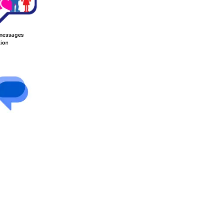
messages
tion
e Messages
93