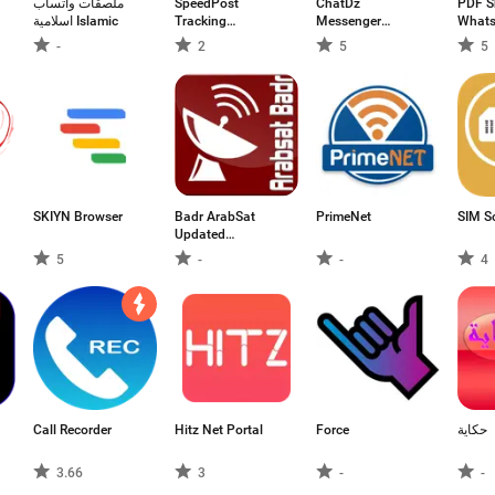
ملصقات واتساب
SpeedPost
ChatDz
PDF S
اسلامية Islamic
Tracking
Messenger
What
PostMaster
βιντεοκλήσεις
-
2
5
5
SKIYN Browser
Badr ArabSat
PrimeNet
SIM S
Updated
Frequnecies 2020
5
-
-
4
Call Recorder
Hitz Net Portal
Force
حكاية
3.66
3
-
-