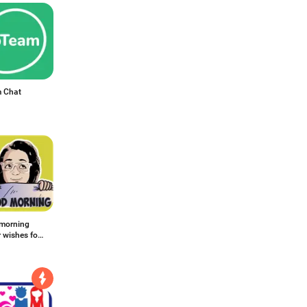
 Chat
morning
r wishes for
sApp