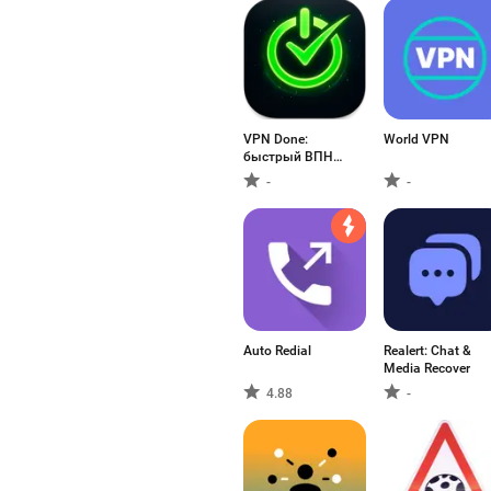
VPN Done:
World VPN
быстрый ВПН
Россия
-
-
Auto Redial
Realert: Chat &
Media Recover
4.88
-