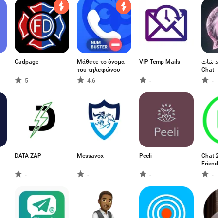
Cadpage
Μάθετε το όνομα
VIP Temp Mails
لاند شات - 
του τηλεφώνου
Chat
5
4.6
-
-
DATA ZAP
Messavox
Peeli
Chat 
Frien
-
-
-
-