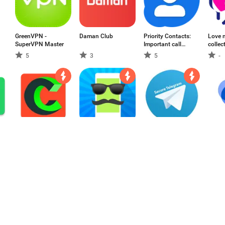
GreenVPN -
Daman Club
Priority Contacts:
Love 
SuperVPN Master
Important call
collec
manager & filter
5
3
5
-
Chateet - Meet
Caller ID Faker
Secure Telegram
Googl
New People
Online!
3.8
3.5
3.78
3.