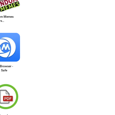
om Memes
rs
sApp
Browser -
 Safe