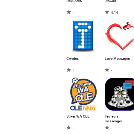
DekuSMS
JioCall
-
4.14
Cryptex
Love Messages
1
-
Stiker WA OLE
Teufeurs
messenger
-
-