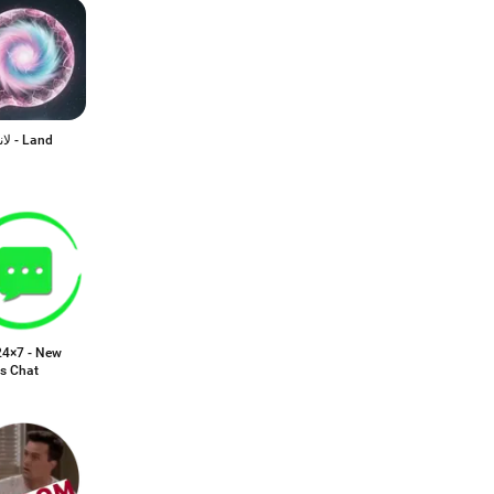
Land
24×7 - New
ds Chat