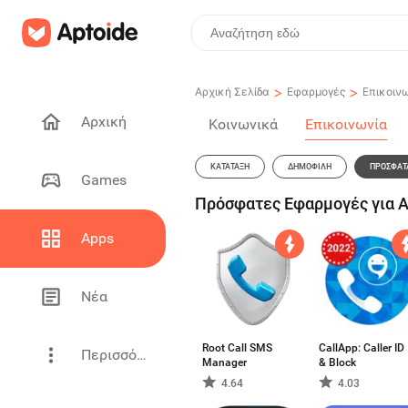
>
>
Αρχική Σελίδα
Εφαρμογές
Επικοιν
Αρχική
Κοινωνικά
Επικοινωνία
ΚΑΤΆΤΑΞΗ
ΔΗΜΟΦΙΛΉ
ΠΡΌΣΦΑΤ
Games
Πρόσφατες Εφαρμογές για A
Apps
Νέα
Root Call SMS
CallApp: Caller ID
Περισσότερα
Manager
& Block
4.64
4.03