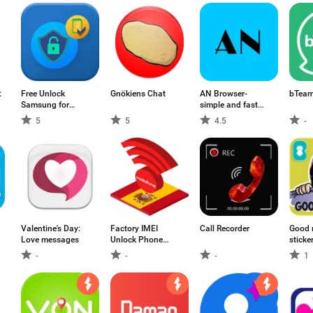
:
Free Unlock
Gnökiens Chat
AN Browser-
bTeam
Samsung for
simple and fast
AT&T and Other
browser
5
5
4.5
-
Networks
Valentine's Day:
Factory IMEI
Call Recorder
Good 
Love messages
Unlock Phone
sticke
Spain Vodafone
What
-
-
-
1
Network