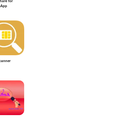
hare for
sApp
canner