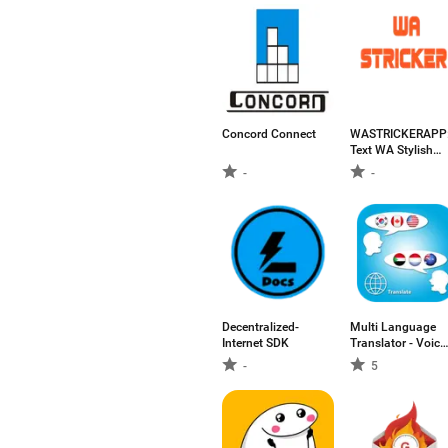
Concord Connect
WASTRICKERAPP
Text WA Stylish
Stickers
-
-
Decentralized-
Multi Language
Internet SDK
Translator - Voice
Text
-
5