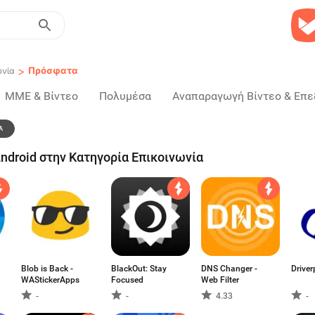
>
Πρόσφατα
ωνία
ΜΜΕ & Βίντεο
Πολυμέσα
Αναπαραγωγή Βίντεο & Επε
Α
ndroid στην Κατηγορία Επικοινωνία
Blob is Back -
BlackOut: Stay
DNS Changer -
Drive
WAStickerApps
Focused
Web Filter
-
-
4.33
-