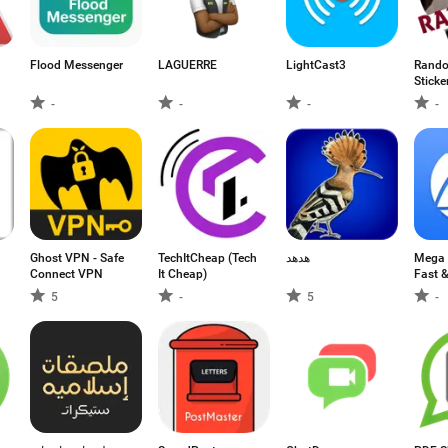
Flood Messenger
LAGUERRE
LightCast3
Rand
Sticke
What
-
-
-
-
Ghost VPN - Safe
TechItCheap (Tech
هدهد
Mega 
Connect VPN
It Cheap)
Fast &
5
-
5
-