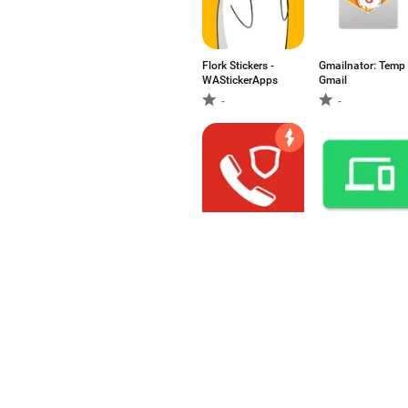
Flork Stickers -
Gmailnator: Temp
WAStickerApps
Gmail
-
-
Call Blocker
Whatsapp Web
Pro
5
2.68