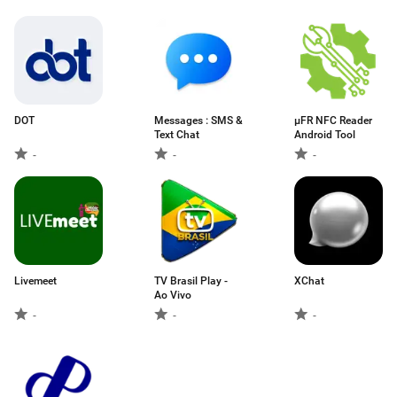
DOT
Messages : SMS &
µFR NFC Reader
Text Chat
Android Tool
-
-
-
Livemeet
TV Brasil Play -
XChat
Ao Vivo
-
-
-