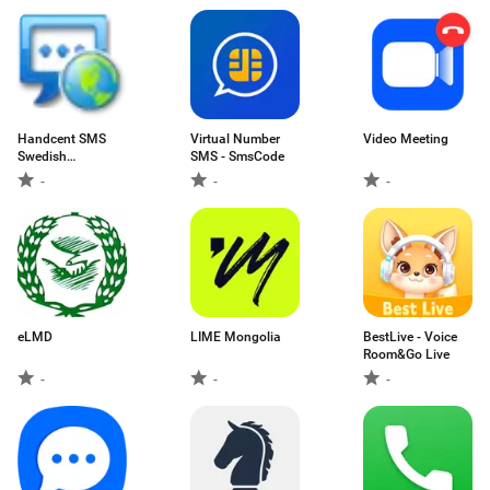
Handcent SMS
Virtual Number
Video Meeting
Swedish
SMS - SmsCode
Language
-
-
-
eLMD
LIME Mongolia
BestLive - Voice
Room&Go Live
-
-
-