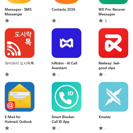
Messages - SMS
Contacts 2026
WD Pro: Recover
Messenger
Messages
-
-
5
와이파이 도시락톡
hiRobin - AI Call
Reelway: feel-
Assistant
good clips
-
-
-
E-Mail für
Smart Blocker:
Xmatez
Hotmail, Outlook
Call ID App
-
-
-