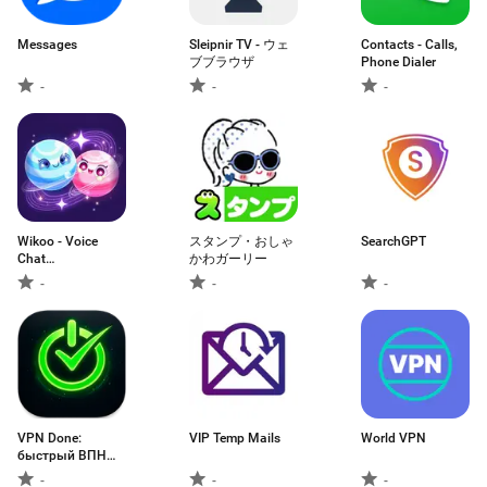
Messages
Sleipnir TV - ウェ
Contacts - Calls,
ブブラウザ
Phone Dialer
-
-
-
Wikoo - Voice
スタンプ・おしゃ
SearchGPT
Chat
かわガーリー
Party&Games
-
-
-
VPN Done:
VIP Temp Mails
World VPN
быстрый ВПН
Россия
-
-
-