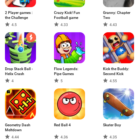
2 Player games :
Crazy Kick! Fun
Granny: Chapter
the Challenge
Football game
Two
4.5
4.33
4.43
Drop Stack Ball -
Flow Legends:
Kick the Buddy:
Helix Crash
Pipe Games
Second Kick
4
5
4.55
Geometry Dash
Red Ball 4
Skater Boy
Meltdown
4.44
4.36
4.35