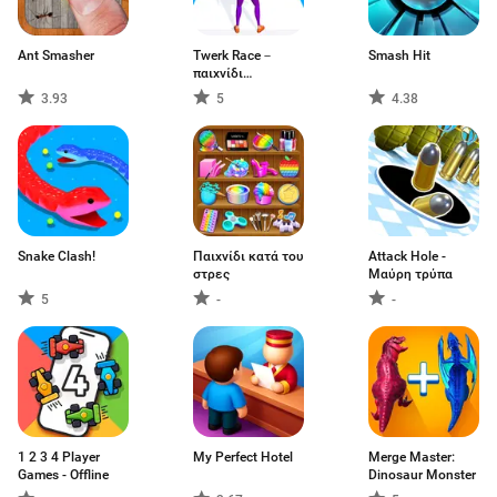
Ant Smasher
Twerk Race－
Smash Hit
παιχνίδι
τρεξίματος
3.93
5
4.38
Snake Clash!
Παιχνίδι κατά του
Attack Hole -
στρες
Μαύρη τρύπα
5
-
-
1 2 3 4 Player
My Perfect Hotel
Merge Master:
Games - Offline
Dinosaur Monster