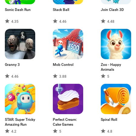
Sonic Dash Run
Stack Ball
Join Clash 3D
4.35
4.46
4.48
Granny 3
Mob Control
Zoo - Happy
Animals
4.46
3.88
5
STAR: Super Tricky
Perfect Cream:
Spiral Roll
Amazing Run
Cake Games
4.2
5
4.8