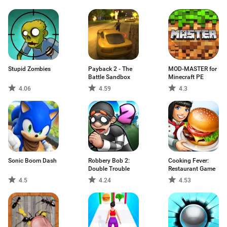
Stupid Zombies
Payback 2 - The
MOD-MASTER for
Battle Sandbox
Minecraft PE
4.06
4.59
4.3
Sonic Boom Dash
Robbery Bob 2:
Cooking Fever:
Double Trouble
Restaurant Game
4.5
4.24
4.53