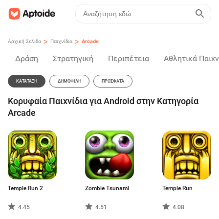
>
>
Αρχική Σελίδα
Παιχνίδια
Arcade
Δράση
Στρατηγική
Περιπέτεια
Αθλητικά Παιχν
ΚΑΤΆΤΑΞΗ
ΔΗΜΟΦΙΛΉ
ΠΡΌΣΦΑΤΑ
Κορυφαία Παιχνίδια για Android στην Κατηγορία
Arcade
Temple Run 2
Zombie Tsunami
Temple Run
4.45
4.51
4.08