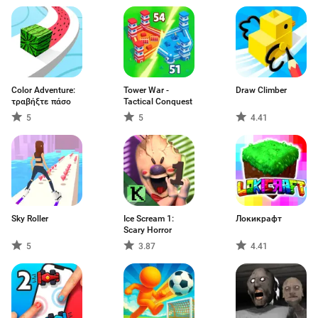
Color Adventure:
Tower War -
Draw Climber
τραβήξτε πάσο
Tactical Conquest
5
5
4.41
Sky Roller
Ice Scream 1:
Локикрафт
Scary Horror
5
3.87
4.41