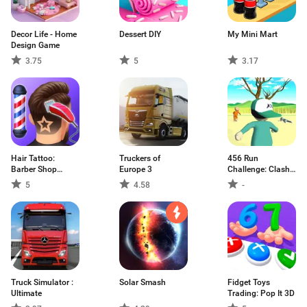
Decor Life - Home
Dessert DIY
My Mini Mart
Design Game
3.75
5
3.17
Hair Tattoo:
Truckers of
456 Run
Barber Shop
Europe 3
Challenge: Clash
Game
3D
5
4.58
-
Truck Simulator :
Solar Smash
Fidget Toys
Ultimate
Trading: Pop It 3D