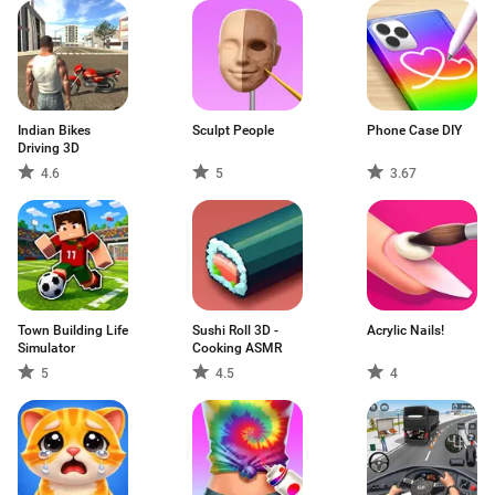
Indian Bikes
Sculpt People
Phone Case DIY
Driving 3D
4.6
5
3.67
Town Building Life
Sushi Roll 3D -
Acrylic Nails!
Simulator
Cooking ASMR
5
4.5
4