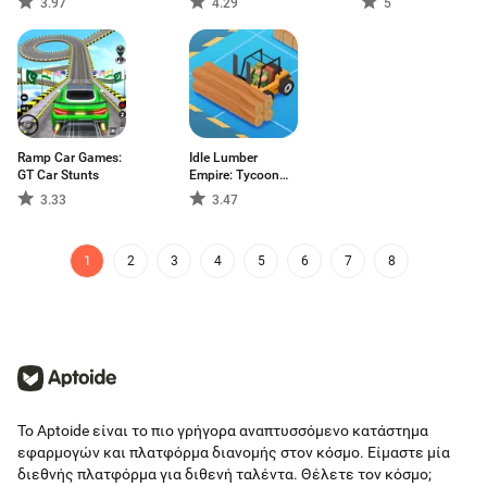
3.97
4.29
5
Ramp Car Games:
Idle Lumber
GT Car Stunts
Empire: Tycoon
Inc
3.33
3.47
1
2
3
4
5
6
7
8
Το Aptoide είναι το πιο γρήγορα αναπτυσσόμενο κατάστημα
εφαρμογών και πλατφόρμα διανομής στον κόσμο. Είμαστε μία
διεθνής πλατφόρμα για διθενή ταλέντα. Θέλετε τον κόσμο;