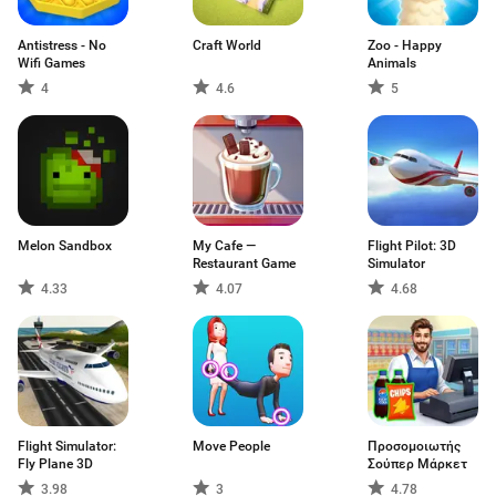
Antistress - No
Craft World
Zoo - Happy
Wifi Games
Animals
4
4.6
5
Melon Sandbox
My Cafe —
Flight Pilot: 3D
Restaurant Game
Simulator
4.33
4.07
4.68
Flight Simulator:
Move People
Προσομοιωτής
Fly Plane 3D
Σούπερ Μάρκετ
3.98
3
4.78