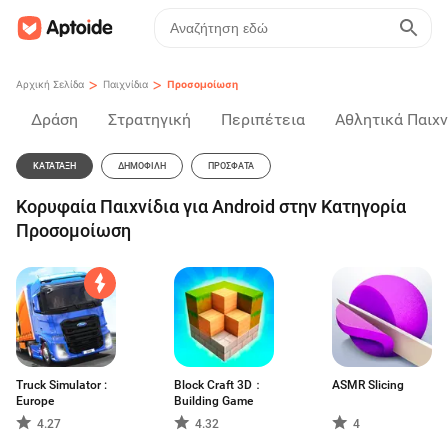
>
>
Αρχική Σελίδα
Παιχνίδια
Προσομοίωση
Δράση
Στρατηγική
Περιπέτεια
Αθλητικά Παιχν
ΚΑΤΆΤΑΞΗ
ΔΗΜΟΦΙΛΉ
ΠΡΌΣΦΑΤΑ
Κορυφαία Παιχνίδια για Android στην Κατηγορία
Προσομοίωση
Truck Simulator :
Block Craft 3D：
ASMR Slicing
Europe
Building Game
4.27
4.32
4