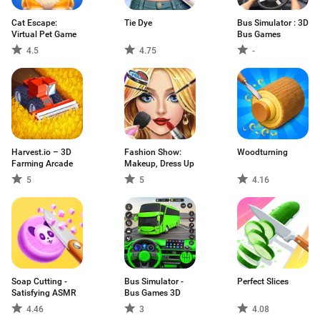
Cat Escape:
Tie Dye
Bus Simulator : 3D
Virtual Pet Game
Bus Games
4.5
4.75
-
Harvest.io – 3D
Fashion Show:
Woodturning
Farming Arcade
Makeup, Dress Up
5
5
4.16
Soap Cutting -
Bus Simulator -
Perfect Slices
Satisfying ASMR
Bus Games 3D
4.46
3
4.08