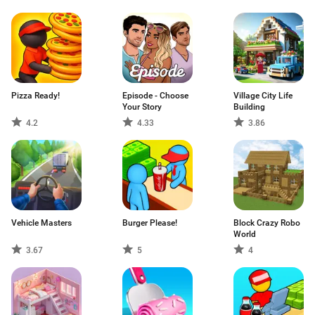
Pizza Ready!
Episode - Choose
Village City Life
Your Story
Building
4.2
4.33
3.86
Vehicle Masters
Burger Please!
Block Crazy Robo
World
3.67
5
4