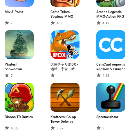
Mix & Paint
Celtic Tribes -
Arcane Legends
Strategy MMO
MMO-Action RPG
-
4.69
4.12
Pirates!
大盛チャリ走DX -
CamCard σαρωτή
Showdown
地球・宇宙・時代
καρτών & επαφές
をかけめぐる
2
-
4.43
Bloons TD Battles
Krafteers: Co-op
Spectaculator
Tower Defense
4.36
3.87
3