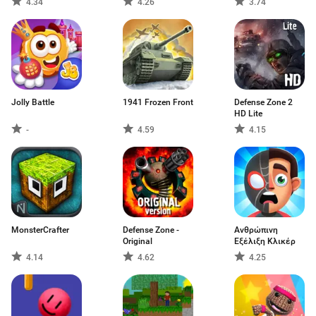
4.34
4.26
3.74
Jolly Battle
1941 Frozen Front
Defense Zone 2
HD Lite
-
4.59
4.15
MonsterCrafter
Defense Zone -
Ανθρώπινη
Original
Εξέλιξη Κλικέρ
4.14
4.62
4.25