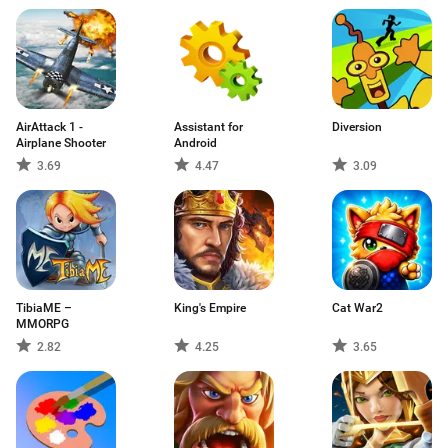
AirAttack 1 -
Assistant for
Diversion
Airplane Shooter
Android
3.69
4.47
3.09
TibiaME –
King's Empire
Cat War2
MMORPG
2.82
4.25
3.65