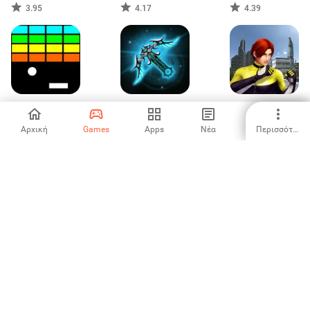
3.95
4.17
4.39
Simple Brick
Defender II
Fighting Tiger
Breaker
Αρχική
Games
Apps
Νέα
Περισσότερα
-
3.45
4.07
Streaker Run
Naval Clash
Knights &
Battleship
Dragons Action
RPG
3.25
3
3.89