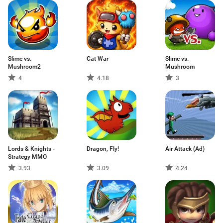
Slime vs.
Cat War
Slime vs.
Mushroom2
Mushroom
4
4.18
3
Lords & Knights -
Dragon, Fly!
Air Attack (Ad)
Strategy MMO
3.93
3.09
4.24