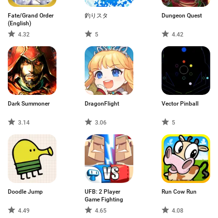
Fate/Grand Order
釣りスタ
Dungeon Quest
(English)
4.32
5
4.42
Dark Summoner
DragonFlight
Vector Pinball
3.14
3.06
5
Doodle Jump
UFB: 2 Player
Run Cow Run
Game Fighting
4.49
4.65
4.08