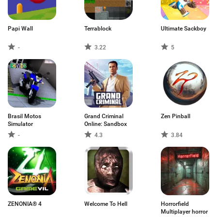
Papi Wall
Terrablock
Ultimate Sackboy
-
3.22
5
Brasil Motos
Grand Criminal
Zen Pinball
Simulator
Online: Sandbox
-
4.3
3.84
ZENONIA® 4
Welcome To Hell
Horrorfield
Multiplayer horror