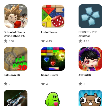
School of Chaos
Ludo Classic
PPSSPP - PSP
Online MMORPG
emulator
4.52
4.45
4.25
FallDown 3D
Space Buster
AvatarHD
-
4
5