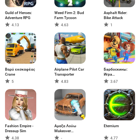
Guild of Heroes:
Weed Firm 2: Bud
Asphalt Rider:
Adventure RPG
Farm Tycoon
Bike Attack
4.13
4.63
1
Βαρύ εκσκαφέας
Airplane Pilot Car
Барбоскины:
Crane
Transporter
Игра
супермаркет
5
4.83
3.67
Fashion Empire -
Αμαξα Λούω
Eternium
Dressup Sim
Makeover
Επισκευή
4.38
-
4.77