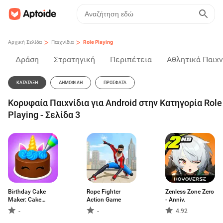
>
>
Αρχική Σελίδα
Παιχνίδια
Role Playing
Δράση
Στρατηγική
Περιπέτεια
Αθλητικά Παιχν
ΚΑΤΆΤΑΞΗ
ΔΗΜΟΦΙΛΉ
ΠΡΌΣΦΑΤΑ
Κορυφαία Παιχνίδια για Android στην Κατηγορία Role
Playing - Σελίδα 3
Birthday Cake
Rope Fighter
Zenless Zone Zero
Maker: Cake
Action Game
- Anniv.
Game
-
-
4.92