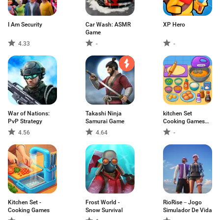
I Am Security
Car Wash: ASMR
XP Hero
Game
4.33
-
-
War of Nations:
Takashi Ninja
kitchen Set
PvP Strategy
Samurai Game
Cooking Games
Chef
4.56
4.64
-
Kitchen Set -
Frost World -
RioRise－Jogo
Cooking Games
Snow Survival
Simulador De Vida