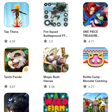
Tap Titans
Fire Squad
ONE PIECE
Battleground FF
TREASURE
3D
CRUISE-RPG
4.59
3.5
4.71
Taichi Panda
Magic Rush:
Battle Camp -
Heroes
Monster Catching
4.07
4.56
4.21