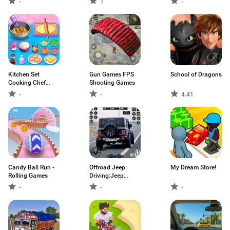
-
1
-
Kitchen Set
Gun Games FPS
School of Dragons
Cooking Chef
Shooting Games
Time
-
-
4.41
Candy Ball Run -
Offroad Jeep
My Dream Store!
Rolling Games
Driving:Jeep
Game
-
-
-