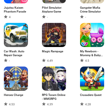
Jujutsu Kaisen
Pilot Simulator:
Gangster Mafia
Phantom Parade
Airplane Game
Crime Simulator
4
-
-
Car Wash: Auto
Magic Rampage
My Newborn -
Repair Garage
Mommy & Baby
Care
-
4.49
4.5
Heroes Charge
RPG Toram Online
Crusaders Quest
- MMORPG
4.53
4.39
4.28