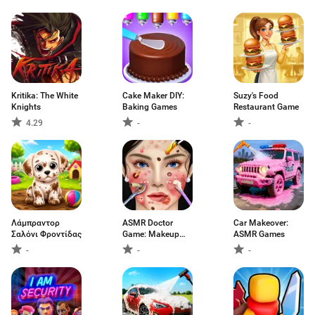
Kritika: The White
Cake Maker DIY:
Suzy's Food
Knights
Baking Games
Restaurant Game
4.29
-
-
Λάμπραντορ
ASMR Doctor
Car Makeover:
Σαλόνι Φροντίδας
Game: Makeup
ASMR Games
Salon
-
-
-