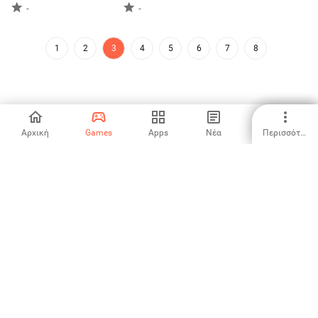
-
-
1
2
3
4
5
6
7
8
Αρχική
Games
Apps
Νέα
Περισσότερα
Το Aptoide είναι το πιο γρήγορα αναπτυσσόμενο κατάστημα
εφαρμογών και πλατφόρμα διανομής στον κόσμο. Είμαστε μία
διεθνής πλατφόρμα για διθενή ταλέντα. Θέλετε τον κόσμο;
Ελληνικά
Store Εφαρμογών Aptoide