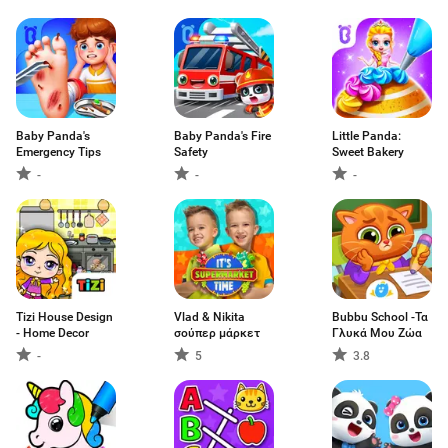
Baby Panda's
Baby Panda's Fire
Little Panda:
Emergency Tips
Safety
Sweet Bakery
-
-
-
Tizi House Design
Vlad & Nikita
Bubbu School -Τα
- Home Decor
σούπερ μάρκετ
Γλυκά Μου Ζώα
-
5
3.8