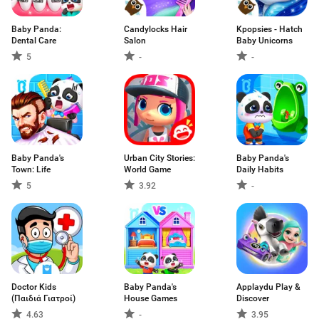
Baby Panda:
Candylocks Hair
Kpopsies - Hatch
Dental Care
Salon
Baby Unicorns
5
-
-
Baby Panda's
Urban City Stories:
Baby Panda's
Town: Life
World Game
Daily Habits
5
3.92
-
Doctor Kids
Baby Panda's
Applaydu Play &
(Παιδιά Γιατροί)
House Games
Discover
4.63
-
3.95