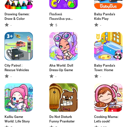
Drawing Games:
Παιδικά
Baby Panda's
Draw & Color
Παιχνίδια για
Kids Play
νήπια
-
5
-
City Patrol :
Aha World: Doll
Baby Panda's
Rescue Vehicles
Dress-Up Game
Town: Home
-
-
-
Kalliu Game
Do Not Disturb
Cooking Mama:
World: Life Story
Funny Prankster
Let's cook!