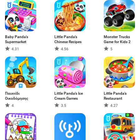
Baby Panda's
Little Panda's
Monster Trucks
Supermarket
Chinese Recipes
Game for Kids 2
4.31
4.56
5
Παιχνίδι
Little Panda's Ice
Little Panda's
Οικοδόμησης
Cream Games
Restaurant
4
3.5
4.27