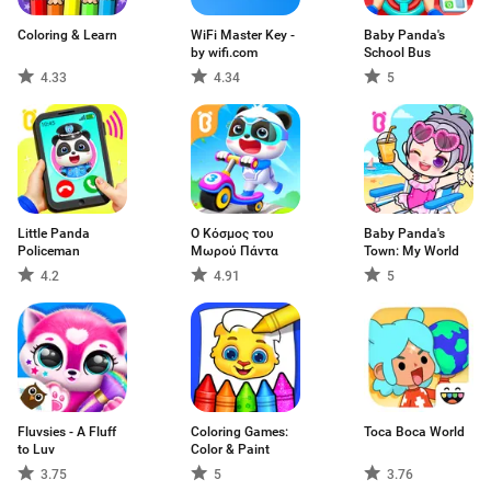
Coloring & Learn
WiFi Master Key -
Baby Panda's
by wifi.com
School Bus
4.33
4.34
5
Little Panda
Ο Κόσμος του
Baby Panda's
Policeman
Μωρού Πάντα
Town: My World
4.2
4.91
5
Fluvsies - A Fluff
Coloring Games:
Toca Boca World
to Luv
Color & Paint
3.75
5
3.76