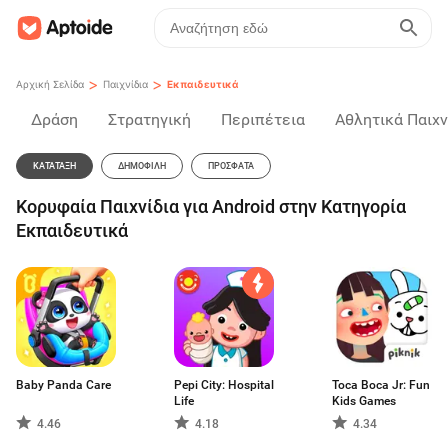
>
>
Αρχική Σελίδα
Παιχνίδια
Εκπαιδευτικά
Δράση
Στρατηγική
Περιπέτεια
Αθλητικά Παιχν
ΚΑΤΆΤΑΞΗ
ΔΗΜΟΦΙΛΉ
ΠΡΌΣΦΑΤΑ
Κορυφαία Παιχνίδια για Android στην Κατηγορία
Εκπαιδευτικά
Baby Panda Care
Pepi City: Hospital
Toca Boca Jr: Fun
Life
Kids Games
4.46
4.18
4.34