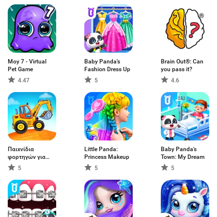
Moy 7 - Virtual
Baby Panda's
Brain Out®: Can
Pet Game
Fashion Dress Up
you pass it?
4.47
5
4.6
Παιχνίδια
Little Panda:
Baby Panda's
φορτηγών για
Princess Makeup
Town: My Dream
παιδιά
5
5
5