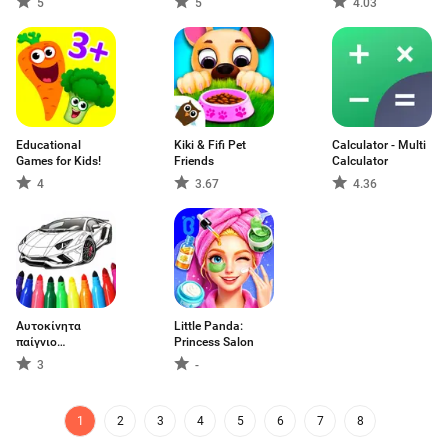
5
5
4.03
Educational
Kiki & Fifi Pet
Calculator - Multi
Games for Kids!
Friends
Calculator
4
3.67
4.36
Αυτοκίνητα
Little Panda:
παίγνιο
Princess Salon
χρωματισμού
3
-
1
2
3
4
5
6
7
8