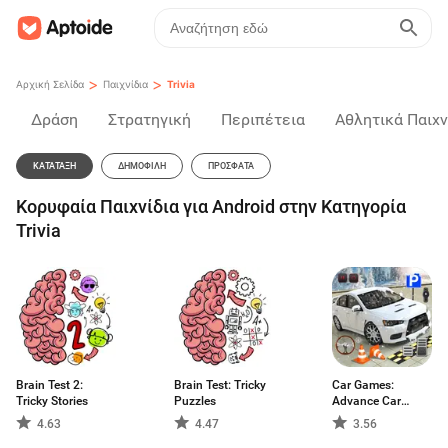
>
>
Αρχική Σελίδα
Παιχνίδια
Trivia
Δράση
Στρατηγική
Περιπέτεια
Αθλητικά Παιχν
ΚΑΤΆΤΑΞΗ
ΔΗΜΟΦΙΛΉ
ΠΡΌΣΦΑΤΑ
Κορυφαία Παιχνίδια για Android στην Κατηγορία
Trivia
Brain Test 2:
Brain Test: Tricky
Car Games:
Tricky Stories
Puzzles
Advance Car
Parking
4.63
4.47
3.56