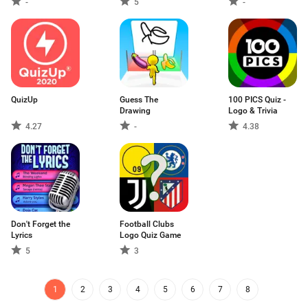
-
5
-
QuizUp
Guess The
100 PICS Quiz -
Drawing
Logo & Trivia
4.27
-
4.38
Don't Forget the
Football Clubs
Lyrics
Logo Quiz Game
5
3
1
2
3
4
5
6
7
8