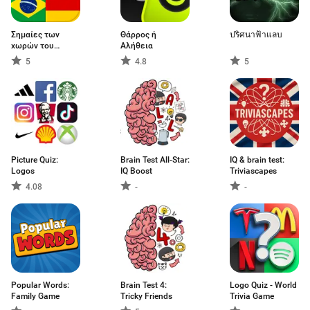
Σημαίες των
Θάρρος ή
ปริศนาฟ้าแลบ
χωρών του
Αλήθεια
κόσμου
5
4.8
5
Picture Quiz:
Brain Test All-Star:
IQ & brain test:
Logos
IQ Boost
Triviascapes
4.08
-
-
Popular Words:
Brain Test 4:
Logo Quiz - World
Family Game
Tricky Friends
Trivia Game