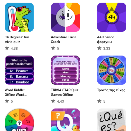
94 Degrees: fun
Adventure Trivia
А4 Колесо
trivia quiz
Crack
фортуны
4.38
5
3.33
Word Riddle:
TRIVIA STAR Quiz
Τροχός της τύχης
Offline Word
Games Offline
Game
5
4.43
5