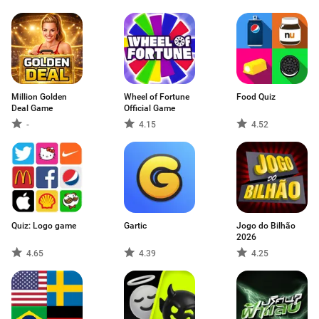
Million Golden
Wheel of Fortune
Food Quiz
Deal Game
Official Game
-
4.15
4.52
Quiz: Logo game
Gartic
Jogo do Bilhão
2026
4.65
4.39
4.25