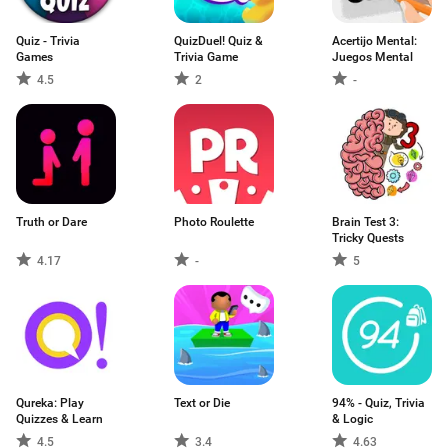
Quiz - Trivia
QuizDuel! Quiz &
Acertijo Mental:
Games
Trivia Game
Juegos Mental
4.5
2
-
Truth or Dare
Photo Roulette
Brain Test 3:
Tricky Quests
4.17
-
5
Qureka: Play
Text or Die
94% - Quiz, Trivia
Quizzes & Learn
& Logic
4.5
3.4
4.63