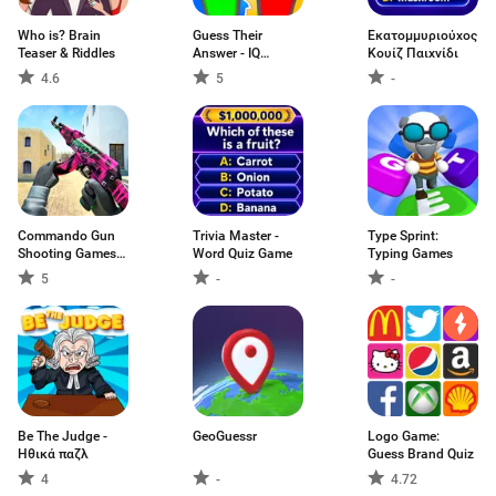
Who is? Brain
Guess Their
Εκατομμυριούχος
Teaser & Riddles
Answer - IQ
Κουίζ Παιχνίδι
Games
4.6
5
-
Commando Gun
Trivia Master -
Type Sprint:
Shooting Games
Word Quiz Game
Typing Games
3D
5
-
-
Be The Judge -
GeoGuessr
Logo Game:
Ηθικά παζλ
Guess Brand Quiz
4
-
4.72