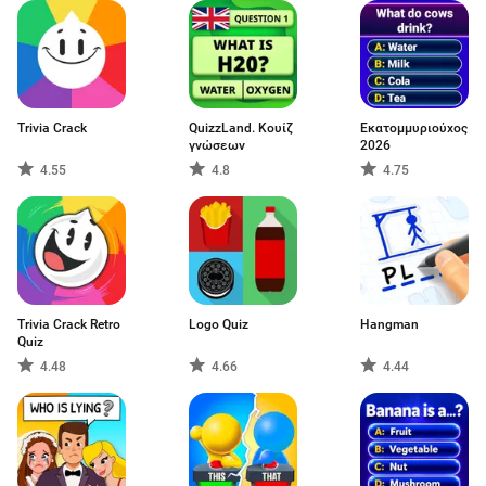
Trivia Crack
QuizzLand. Κουίζ
Εκατομμυριούχος
γνώσεων
2026
4.55
4.8
4.75
Trivia Crack Retro
Logo Quiz
Hangman
Quiz
4.48
4.66
4.44